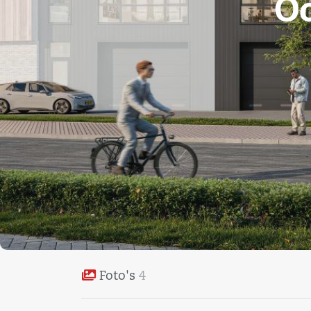
O
Foto's
4