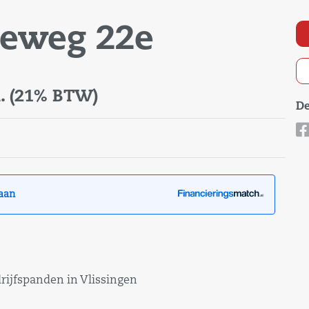
seweg 22e
.
(21% BTW)
De
aan
ijfspanden in Vlissingen