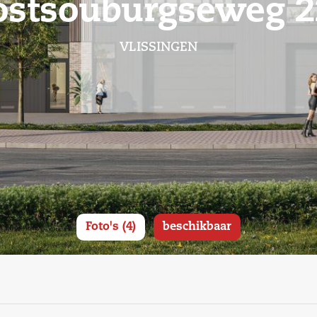
ostsouburgseweg 2
VLISSINGEN
Foto's (4)
beschikbaar