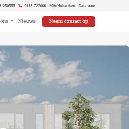
3-250555
0118-727000
MijnHuiszaken
Dataroom
 ons
Nieuws
Neem contact op