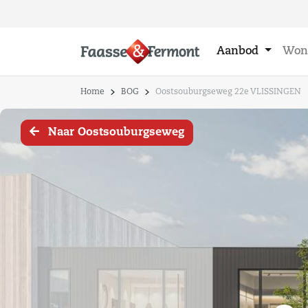
Aanbod
Won
Home
BOG
Oostsouburgseweg 22e VLISSINGEN
Naar Oostsouburgseweg