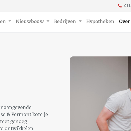
011
en
Nieuwbouw
Bedrijven
Hypotheken
Over
toonaangevende
sse & Fermont kom je
, met genoeg
te ontwikkelen.