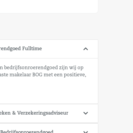
rendgoed Fulltime
m bedrijfsonroerendgoed zijn wij op
aste makelaar BOG met een positieve,
eken & Verzekeringsadviseur
Bedrijfsonroerendgoed