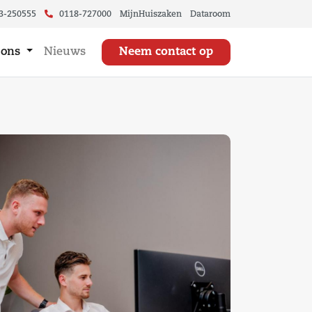
3-250555
0118-727000
MijnHuiszaken
Dataroom
 ons
Nieuws
Neem contact op