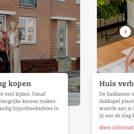
g kopen
Huis ver
 veel kijken. Vanaf
De badkamer op
langrijke keuzes maken.
dakkapel plaat
undig hypotheekadvies in
waarde aan je h
jij aan de slag 
Meer informat