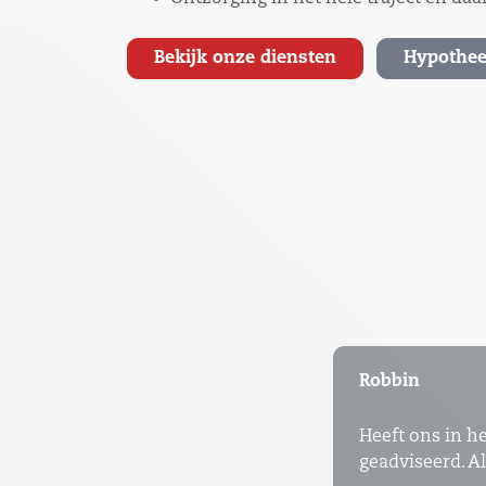
Bekijk onze diensten
Hypothee
JvH
Adviseur is go