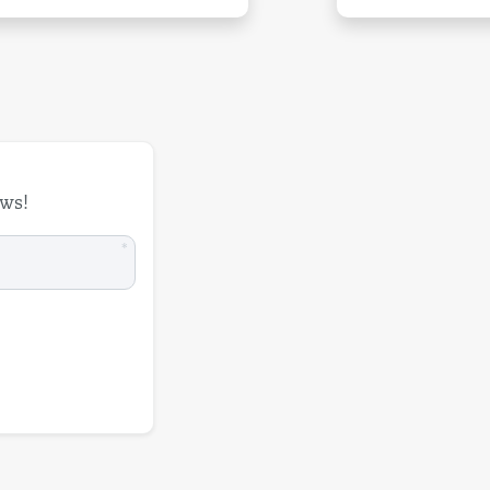
uws!
*