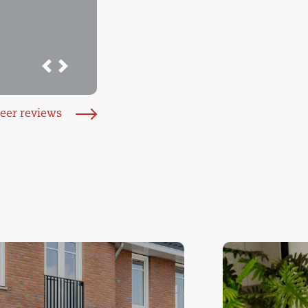
Previous
Next
eer reviews