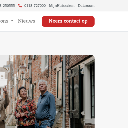
3-250555
0118-727000
MijnHuiszaken
Dataroom
 ons
Nieuws
Neem contact op