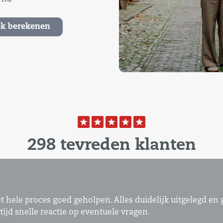
k berekenen
298 tevreden klanten
ed onderlegd en zeer prettig in de communicatie.