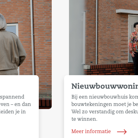
Nieuwbouwwonin
n spannend
Bij een nieuwbouwhuis komt
leven – en dan
bouwtekeningen moet je be
leiden je in
Wel zo verstandig om desk
te winnen.
Meer informatie