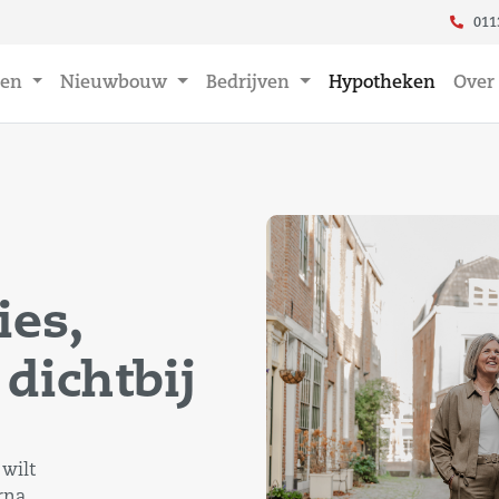
011
en
Nieuwbouw
Bedrijven
Hypotheken
Over
es,
 dichtbij
 wilt
rna