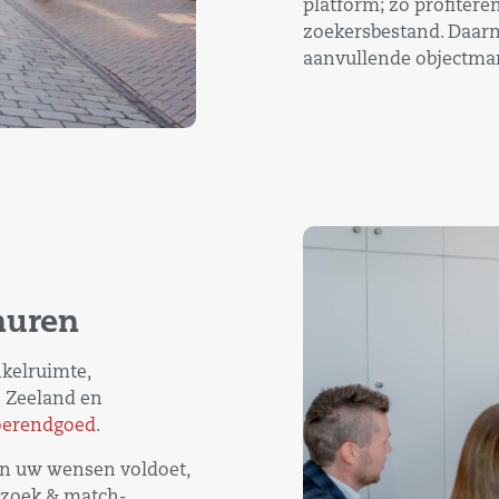
platform; zo profitere
zoekersbestand. Daarn
aanvullende objectmar
huren
nkelruimte,
n Zeeland en
oerendgoed
.
aan uw wensen voldoet,
 zoek & match-