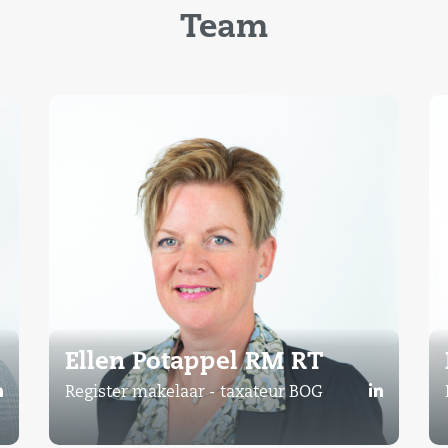
Team
Ellen Potappel RM RT
Register makelaar - taxateur BOG