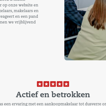
r op onze website en
elaars, makelaars en
reageert en een pand
emen we vrijblijvend
Actief en betrokken
as een ervaring met een aankoopmakelaar tot dusverre o