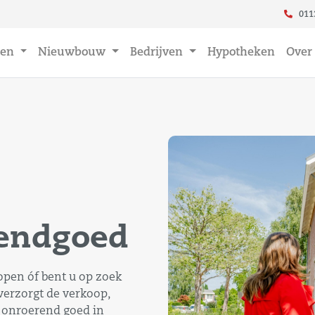
011
en
Nieuwbouw
Bedrijven
Hypotheken
Over
rendgoed
open óf bent u op zoek
verzorgt de verkoop,
 onroerend goed in