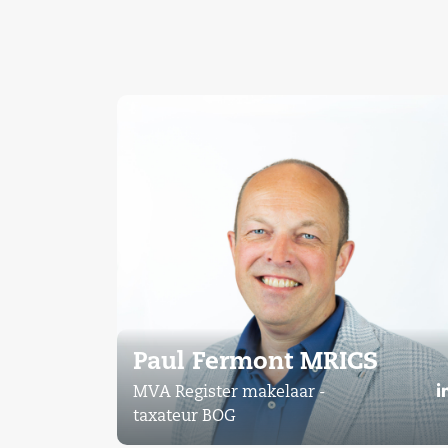
Paul Fermont MRICS
MVA Register makelaar -
taxateur BOG