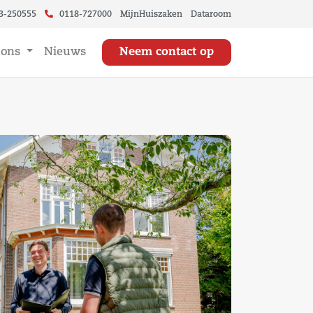
3-250555
0118-727000
MijnHuiszaken
Dataroom
 ons
Nieuws
Neem contact op