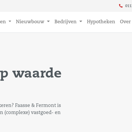
011
en
Nieuwbouw
Bedrijven
Hypotheken
Over
op waarde
xeren? Faasse & Fermont is
in (complexe) vastgoed- en