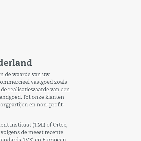
derland
 in de waarde van uw
commercieel vastgoed zoals
f de realisatiewaarde van een
rendgoed. Tot onze klanten
orgpartijen en non-profit-
t Instituut (TMI) of Ortec,
d volgens de meest recente
Standards (IVS) en European