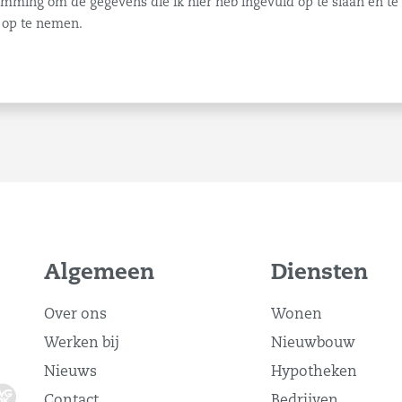
temming om de gegevens die ik hier heb ingevuld op te slaan en t
 op te nemen.
Algemeen
Diensten
Over ons
Wonen
Werken bij
Nieuwbouw
Nieuws
Hypotheken
Contact
Bedrijven