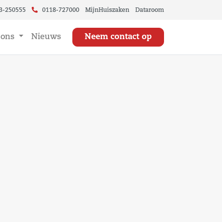
3-250555
0118-727000
MijnHuiszaken
Dataroom
 ons
Nieuws
Neem contact op