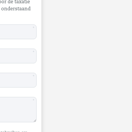
oor de taxatie
a onderstaand
*
*
*
*