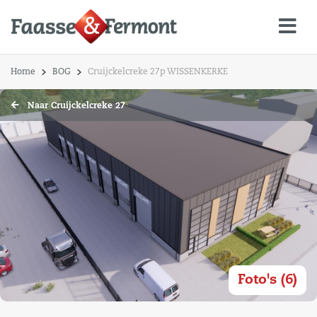
Home
BOG
Cruijckelcreke 27p WISSENKERKE
Naar Cruijckelcreke 27
Foto's (6)