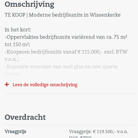
Omschrijving
TE KOOP | Moderne bedrijfsunits in Wissenkerke
In het kort:
-Oppervlaktes bedrijfsunits variërend van ca. 75 m²
tot 150 m²;
-Koopsom bedrijfsunits vanaf € 115.000,- excl. BTW
v.o.n.;
-Kopunits voorzien van veel glas en een aparte
entree;
-Koppelen van de units behoort tot de
Lees de volledige omschrijving
mogelijkheden;
-Standaard voorzien van een overheaddeur met
loopdeur;
-Bedrijfsruimtes voorzien van rioolaansluiting (t.b.v.
Overdracht
toilet en keuken);
-Moderne architectuur en mogelijkheid voor reclame
Vraagprijs
Vraagprijs:
€ 119.500,-
v.o.n.
(bedrijfsruimtes);