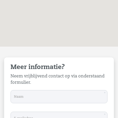
de nabijheid.
Op het bedrijventerrein zijn een benzinepomp en
(lokale) ondernemers in diverse sectoren gevestigd.
Ook de gemeentewerkplaats en de milieustraat
hebben een plek op het bedrijventerrein. Vanuit het
dorp vertrekt de bus richting Goes (station) en de
tunnel N57 (oostzijde).
Interessante belegging
Niet alleen voor eigen gebruik, maar ook als
belegging zijn de bedrijfsruimtes en garageboxen
Meer informatie?
heel geschikt. Ondernemers zijn steeds vaker op
Neem vrijblijvend contact op via onderstaand
zoek naar een bedrijfspand met een representatieve
formulier.
uitstraling en een goede bereikbaarheid. Voor
startende ondernemers en gevestigde bedrijven is
*
Wissenkerke een aantrekkelijke en strategische plek
op Noord-Beveland.
*
Interesse?