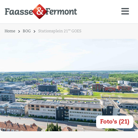
Home
BOG
Stationsplein 21** GOES
Foto's (21)