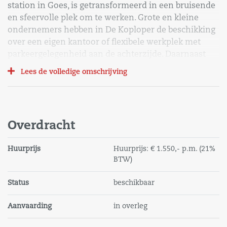
station in Goes, is getransformeerd in een bruisende
en sfeervolle plek om te werken. Grote en kleine
ondernemers hebben in De Koploper de beschikking
over een eigen kantoor of flexibele werkplek met
parkeergelegenheid aan de achterzijde. Daarnaast
beschikt De Koploper over faciliteiten, zoals een
Lees de volledige omschrijving
centrale balie, Luncherie en vergaderruimtes van
diverse formaten.
Onlangs is op het dak van De Koploper een prachtige
Overdracht
opbouw met Penthouse Offices gerealiseerd. Deze
instapklare kantoren zijn gesitueerd op de derde
Huurprijs
Huurprijs:
€ 1.550,-
p.m.
(21%
verdieping waardoor een mooi uitzicht gegarandeerd
BTW)
is. De kantoren zijn zowel met de trap als lift te
bereiken en vormen een uitstekend visitekaartje voor
Status
beschikbaar
uw bedrijf.
Aanvaarding
in overleg
Het concept van De Koploper is bedoeld om u te
ontzorgen. U betaalt een all-in huurprijs inclusief