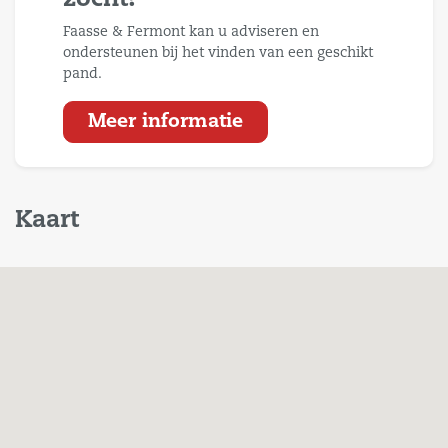
zocht?
- Prijzen zijn inclusief
Faasse & Fermont kan u adviseren en
gas/water/elektra/wifi/algemene diensten en
ondersteunen bij het vinden van een geschikt
exclusief btw
pand.
Meer informatie
Kaart