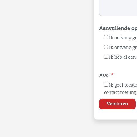
Aanvullende op
Ik ontvang gr
Ik ontvang g
Ik heb al ee
AVG
*
Ik geef toes
contact met mij