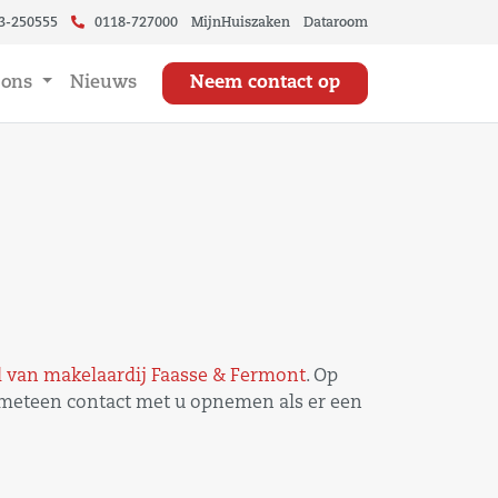
3-250555
0118-727000
MijnHuiszaken
Dataroom
 ons
Nieuws
Neem contact op
 van makelaardij Faasse & Fermont
. Op
ij meteen contact met u opnemen als er een