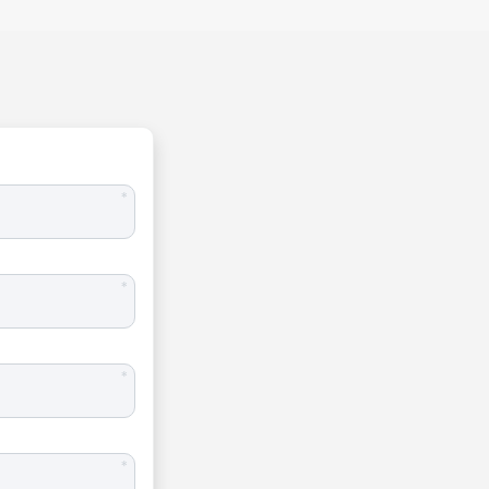
*
*
*
*