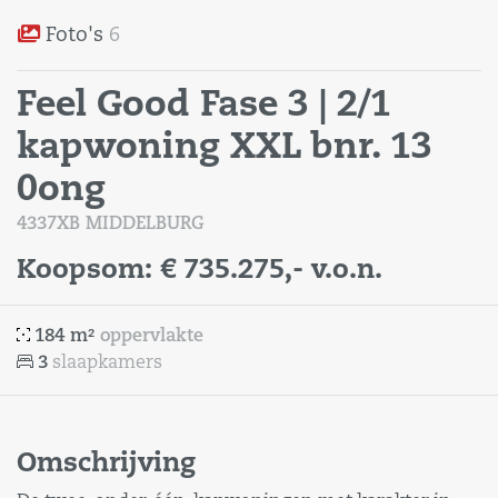
Foto's
6
Feel Good Fase 3 | 2/1
kapwoning XXL bnr. 13
0ong
4337XB MIDDELBURG
Koopsom:
€ 735.275,-
v.o.n.
184 m²
oppervlakte
3
slaapkamers
Omschrijving