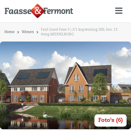
Feel Good Fase 3 | 2/1 kapwoning XXL bnr. 13
Home
Wonen
0ong MIDDELBURG
Foto's (6)