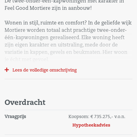
De twee-onder-één-kapwoningen met karakter in
Feel Good Mortiere zijn in aanbouw!
Wonen in stijl, ruimte en comfort? In de geliefde wijk
Mortiere worden totaal acht prachtige twee-onder-
één-kapwoningen gerealiseerd. Elke woning heeft
zijn eigen karakter en uitstraling, mede door de
variatie in kappen, gevels en beukmaten. Hier woon
je écht met gevoel.
Lees de volledige omschrijving
De woning wordt met het volgende meerwerk
uitgevoerd en is inbegrepen in de genoemde
koopsom:
-2,4 meter uitbouw begane grond
Overdracht
-openslaande tuindeuren achtergevel
-voorbereiding laadpaal
Vraagprijs
Koopsom:
€ 735.275,-
v.o.n.
Deze 2/1 kapwoning XXL heeft een beukmaat van 6
Hypotheekadvies
meter en een woonoppervlakte van ca. 184m²