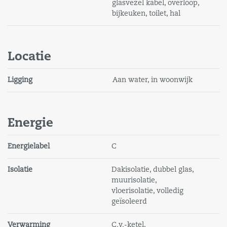
glasvezel kabel, overloop,
bijkeuken, toilet, hal
Enthousiast geworden? Neem gerust contact met ons
op voor een bezichtiging.
Locatie
Ligging
Aan water, in woonwijk
Energie
Energielabel
C
Isolatie
Dakisolatie, dubbel glas,
muurisolatie,
vloerisolatie, volledig
geïsoleerd
Verwarming
C.v.-ketel,