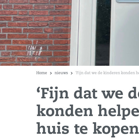
Home
nieuws
‘Fijn dat we de kinderen konden h
‘Fijn dat we 
konden helpe
huis te kopen