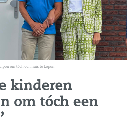
elpen om tóch een huis te kopen’
de kinderen
n om tóch een
’