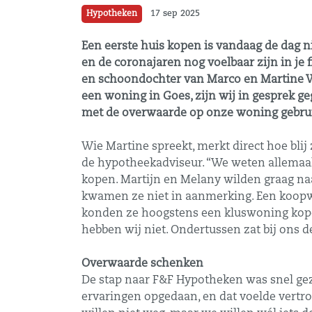
Hypotheken
17 sep 2025
Een eerste huis kopen is vandaag de dag nie
en de coronajaren nog voelbaar zijn in je
en schoondochter van Marco en Martine We
een woning in Goes, zijn wij in gesprek g
met de overwaarde op onze woning gebrui
Wie Martine spreekt, merkt direct hoe blij
de hypotheekadviseur. “We weten allemaal
kopen. Martijn en Melany wilden graag n
kwamen ze niet in aanmerking. Een koopw
konden ze hoogstens een kluswoning kopen
hebben wij niet. Ondertussen zat bij ons d
Overwaarde schenken
De stap naar F&F Hypotheken was snel gez
ervaringen opgedaan, en dat voelde vertr