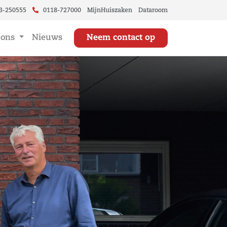
3-250555
0118-727000
MijnHuiszaken
Dataroom
 ons
Nieuws
Neem contact op