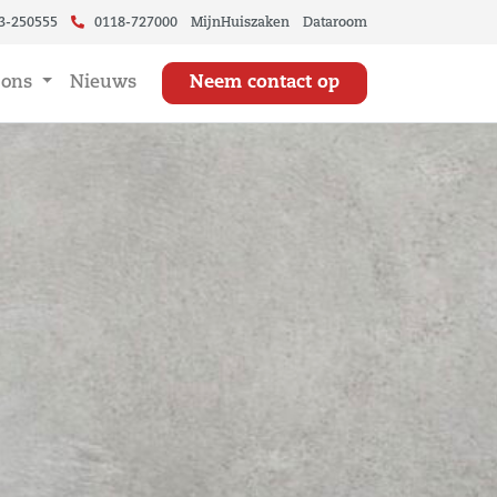
3-250555
0118-727000
MijnHuiszaken
Dataroom
 ons
Nieuws
Neem contact op