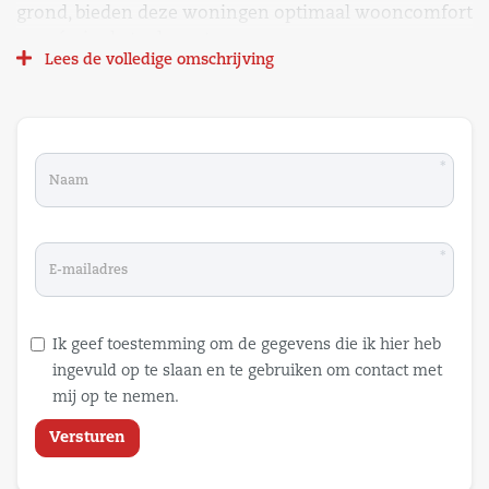
grond, bieden deze woningen optimaal wooncomfort
– nu én in de toekomst.
Lees de volledige omschrijving
De vrijstaande woning met garage biedt volop
ruimte. Ideaal voor wie royaal wil wonen in een
groene, rustige omgeving en met alle vrijheid om het
huis naar eigen wens in te richten.
*
*
Ik geef toestemming om de gegevens die ik hier heb
ingevuld op te slaan en te gebruiken om contact met
mij op te nemen.