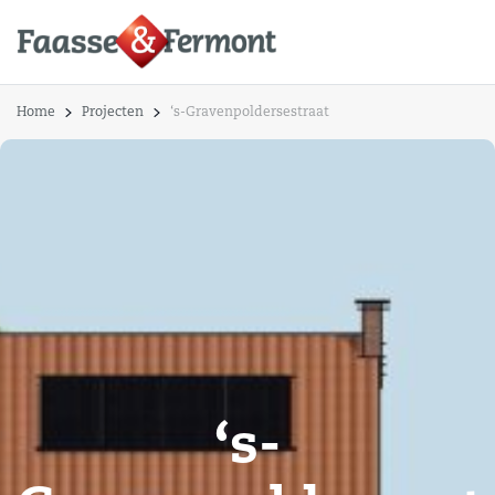
Home
Projecten
‘s-Gravenpoldersestraat
‘s-