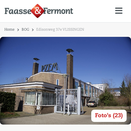
Home
BOG
Edisonweg 37e VLISSINGEN
Foto's (23)