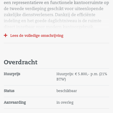
een representatieve en functionele kantoorruimte op
de tweede verdieping geschikt voor uiteenlopende
zakelijke dienstverleners. Dankzij de efficiënte
indeling en het goede daglichtniveau is de ruimte
direct inzetbaar voor modern kantoorgebruik.
Lees de volledige omschrijving
Bereikbaarheid
De kantoorruimte is gelegen op een de Kenniswerf te
Vlissingen, met een gemengde invulling van
kantoren en bedrijfsruimten. De locatie is goed
Overdracht
bereikbaar per auto en ligt op korte afstand van de
belangrijkste uitvalswegen richting de A58. In de
Huurprijs
Huurprijs:
€ 5.800,-
p.m.
(21%
directe omgeving zijn diverse bedrijven en
BTW)
voorzieningen gevestigd.
Status
beschikbaar
Bestemming
Omgevingsplan "Stedelijke Bedrijventerreinen
Aanvaarding
in overleg
Vlissingen" van de gemeente Vlissingen met de
bestemming "Bedrijf _ 2" en de functieaanduidingen