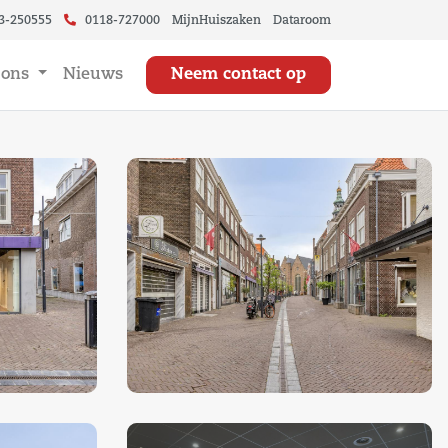
3-250555
0118-727000
MijnHuiszaken
Dataroom
 ons
Nieuws
Neem contact op