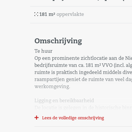
181 m²
oppervlakte
Omschrijving
Te huur
Op een prominente zichtlocatie aan de Ni
bedrijfsruimte van ca. 181 m² VVO (incl. 
ruimte is praktisch ingedeeld middels div
raampartijen geniet de ruimte van veel dag
werkomgeving.
Ligging en bereikbaarheid
De locatie is gelegen in de historische bi
uitstekend bereikbaar, zowel per auto als 
Lees de volledige omschrijving
loopafstand en directe aansluiting op de A
voetgangersdomein.