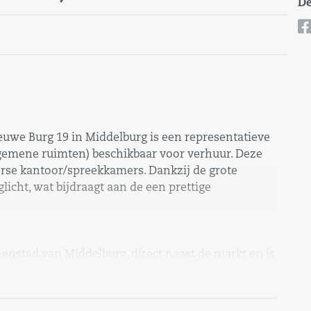
De
euwe Burg 19 in Middelburg is een representatieve
algemene ruimten) beschikbaar voor verhuur. Deze
erse kantoor/spreekkamers. Dankzij de grote
licht, wat bijdraagt aan de een prettige
nnenstad van Middelburg, direct naast de markt en is
per openbaar vervoer, met het NS-station op
58. Let op: het pand is gelegen in een