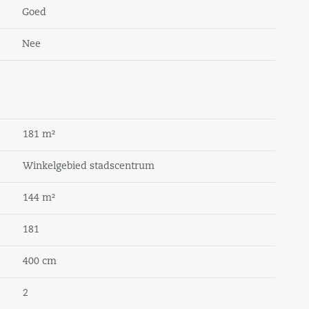
Goed
Nee
 ter grootte van 457 m² (ged.)
181 m²
Winkelgebied stadscentrum
144 m²
en;
181
boiler;
400 cm
2