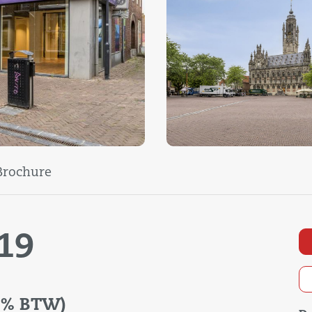
rochure
19
1% BTW)