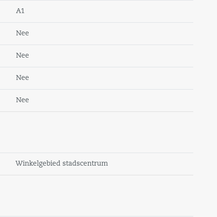
A1
Nee
Nee
lde) parkeervoorzieningen.
Nee
Nee
. nutsvoorziening dienen per ingangsdatum op
.
n bij vooruitbetaling per kwartaal.
Winkelgebied stadscentrum