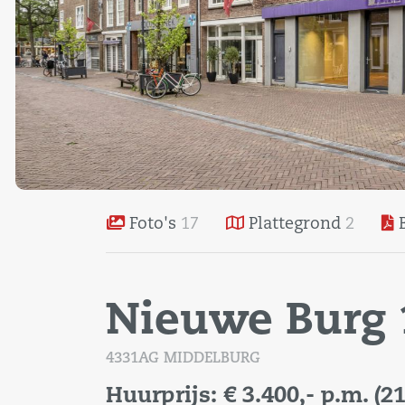
Foto's
17
Plattegrond
2
B
Nieuwe Burg 
4331AG MIDDELBURG
Huurprijs:
€ 3.400,-
p.m.
(2