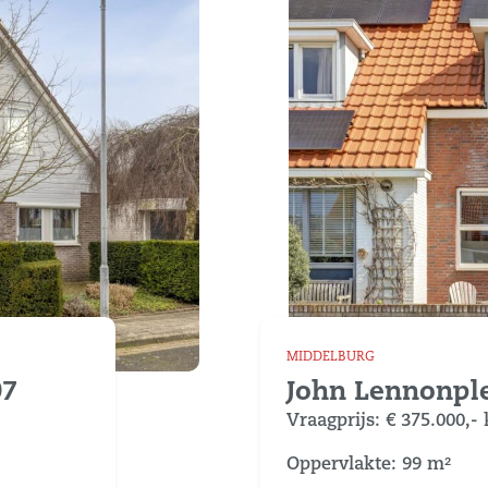
MIDDELBURG
07
John Lennonple
Vraagprijs:
€ 375.000,-
Oppervlakte: 99 m²