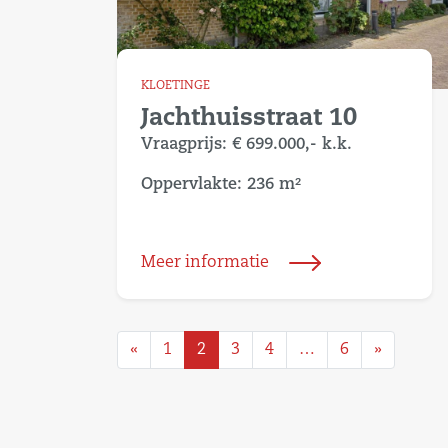
KLOETINGE
Jachthuisstraat 10
Vraagprijs:
€ 699.000,-
k.k.
Oppervlakte: 236 m²
Meer informatie
«
1
2
3
4
…
6
»