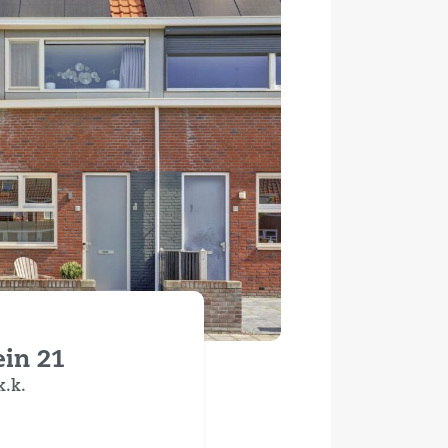
in 21
k.k.