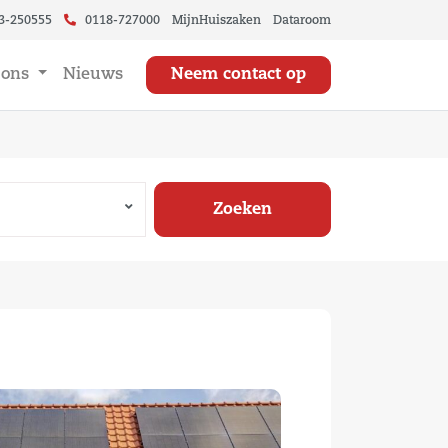
3-250555
0118-727000
MijnHuiszaken
Dataroom
 ons
Nieuws
Neem contact op
Zoeken