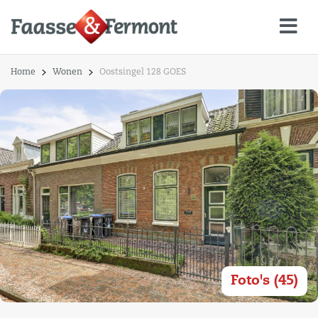
Home
Wonen
Oostsingel 128 GOES
Foto's (45)