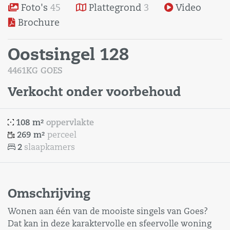
Foto's
45
Plattegrond
3
Video
Brochure
Oostsingel 128
4461KG GOES
Verkocht onder voorbehoud
108 m²
oppervlakte
269 m²
perceel
2
slaapkamers
Omschrijving
Wonen aan één van de mooiste singels van Goes?
Dat kan in deze karaktervolle en sfeervolle woning