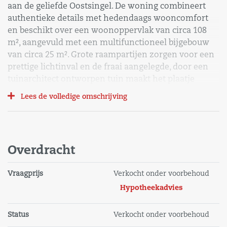
aan de geliefde Oostsingel. De woning combineert
authentieke details met hedendaags wooncomfort
en beschikt over een woonoppervlak van circa 108
m², aangevuld met een multifunctioneel bijgebouw
van circa 25 m². Grote raampartijen zorgen voor een
prettige lichtinval en de fraai aangelegde, door een
tuinarchitect ontworpen tuin maakt het plaatje
compleet. Het bijgebouw achter in de tuin is absoluut
Lees de volledige omschrijving
van toegevoegde waarde. Deze tuinkamer is geheel
geïsoleerd en v.v. douche, toilet, pantry en
verwarming en daardoor goed te gebruiken als
gastenverblijf, atelier, kantoor aan huis of
Overdracht
praktijkruimte.
Vraagprijs
Verkocht onder voorbehoud
De ligging is bijzonder aantrekkelijk: rustig wonen
Hypotheekadvies
met uitzicht op water en groen, terwijl het gezellige
stadscentrum zich op loopafstand bevindt. Alle
voorzieningen zijn binnen handbereik, waaronder
Status
Verkocht onder voorbehoud
een uitgebreid winkelaanbod, supermarkten en