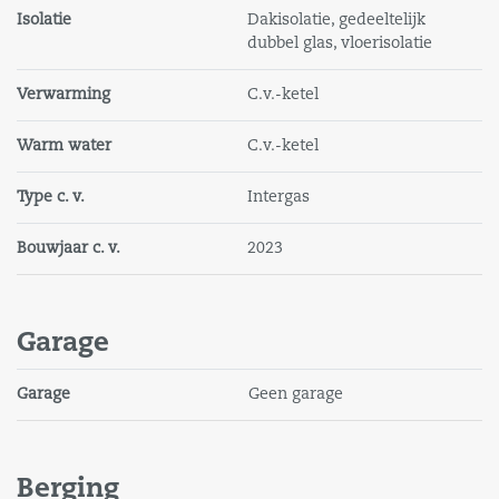
wij u graag uit voor een bezichtiging van Oostsingel
Isolatie
Dakisolatie, gedeeltelijk
128 in Goes.
dubbel glas, vloerisolatie
Verwarming
C.v.-ketel
Warm water
C.v.-ketel
Type c. v.
Intergas
Bouwjaar c. v.
2023
Garage
Garage
Geen garage
Berging