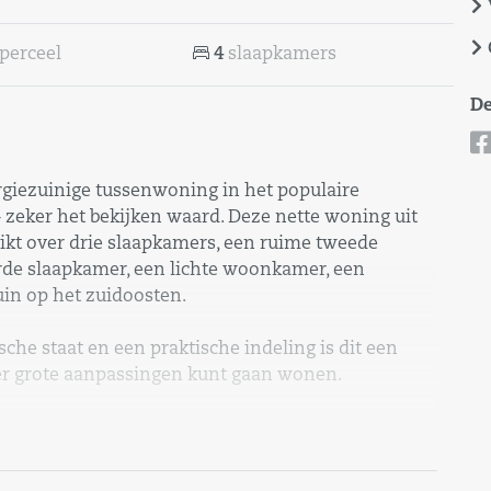
perceel
4
slaapkamers
De
giezuinige tussenwoning in het populaire
zeker het bekijken waard. Deze nette woning uit
hikt over drie slaapkamers, een ruime tweede
rde slaapkamer, een lichte woonkamer, een
in op het zuidoosten.
che staat en een praktische indeling is dit een
r grote aanpassingen kunt gaan wonen.
 woonwijk in Heinkenszand. Het dorp staat bekend
orzieningen. Winkels, scholen, sportvoorzieningen