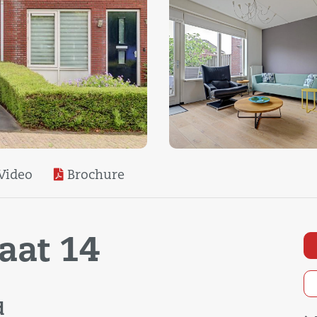
Video
Brochure
aat 14
d