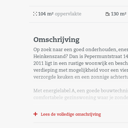
104 m²
oppervlakte
130 m²
Omschrijving
Op zoek naar een goed onderhouden, ener
Heinkenszand? Dan is Pepermuntstraat 14 
2011 ligt in een rustige woonwijk en besc
verdieping met mogelijkheid voor een vie
verzorgde keuken en een zonnige achtertu
Met energielabel A, een goede bouwtechnis
comfortabele gezinswoning waar je zonde
Ligging
Lees de volledige omschrijving
De woning ligt in een rustige en geliefde
om zijn prettige woonklimaat en goede vo