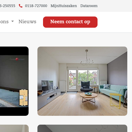
3-250555
0118-727000
MijnHuiszaken
Dataroom
 ons
Nieuws
Neem contact op