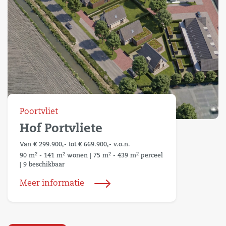
Poortvliet
Hof Portvliete
Van € 299.900,- tot € 669.900,- v.o.n.
2
2
2
2
90 m
- 141 m
wonen
|
75 m
- 439 m
perceel
|
9 beschikbaar
Meer informatie