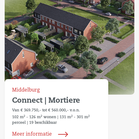
Middelburg
Connect | Mortiere
Van € 369.750,- tot € 560.000,- v.o.n.
2
2
2
2
102 m
- 126 m
wonen
|
131 m
- 301 m
perceel
|
19 beschikbaar
Meer informatie