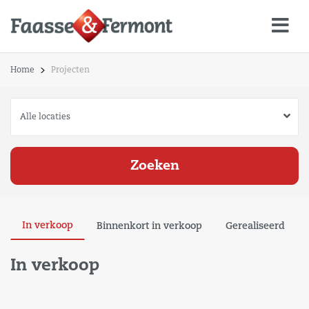
Home
Projecten
Zoeken
In verkoop
Binnenkort in verkoop
Gerealiseerd
In verkoop