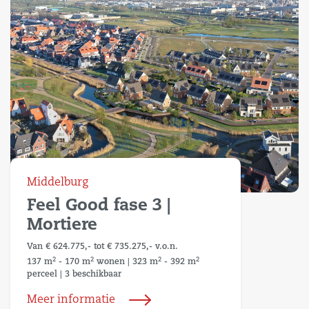
Middelburg
Feel Good fase 3 |
Mortiere
Van € 624.775,- tot € 735.275,- v.o.n.
2
2
2
2
137 m
- 170 m
wonen
|
323 m
- 392 m
perceel
|
3 beschikbaar
Meer informatie