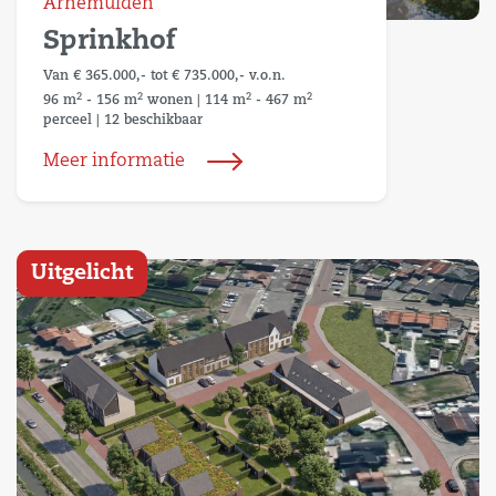
Arnemuiden
Sprinkhof
Van € 365.000,- tot € 735.000,- v.o.n.
2
2
2
2
96 m
- 156 m
wonen
|
114 m
- 467 m
perceel
|
12 beschikbaar
Meer informatie
Uitgelicht