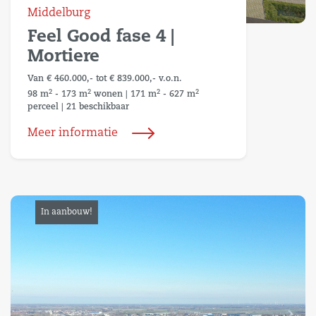
Middelburg
Feel Good fase 4 |
Mortiere
Van € 460.000,- tot € 839.000,- v.o.n.
2
2
2
2
98 m
- 173 m
wonen
|
171 m
- 627 m
perceel
|
21 beschikbaar
Meer informatie
In aanbouw!