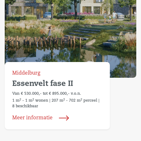
Middelburg
Essenvelt fase II
Van € 530.000,- tot € 895.000,- v.o.n.
2
2
2
2
1 m
- 1 m
wonen
|
207 m
- 702 m
perceel
|
8 beschikbaar
Meer informatie