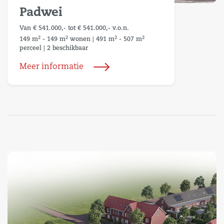
Padwei
Van € 541.000,- tot € 541.000,- v.o.n.
2
2
2
2
149 m
- 149 m
wonen
|
491 m
- 507 m
perceel
|
2 beschikbaar
Meer informatie