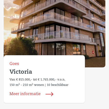
Goes
Victoria
Van € 815.000,- tot € 1.765.000,- v.o.n.
2
2
150 m
- 210 m
wonen
|
10 beschikbaar
Meer informatie