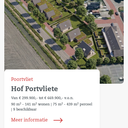
Poortvliet
Hof Portvliete
Van € 299.900,- tot € 669.900,- v.o.n.
2
2
2
2
90 m
- 141 m
wonen
|
75 m
- 439 m
perceel
|
9 beschikbaar
Meer informatie