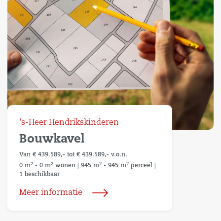
's-Heer Hendrikskinderen
Bouwkavel
Van € 439.589,- tot € 439.589,- v.o.n.
2
2
2
2
0 m
- 0 m
wonen
|
945 m
- 945 m
perceel
|
1 beschikbaar
Meer informatie