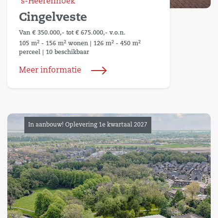
's-Heerenhoek
Cingelveste
Van € 350.000,- tot € 675.000,- v.o.n.
2
2
2
2
105 m
- 156 m
wonen
|
126 m
- 450 m
perceel
|
10 beschikbaar
Meer informatie
In aanbouw! Oplevering 1e kwartaal 2027