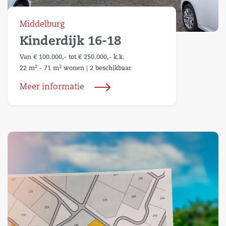
Middelburg
Kinderdijk 16-18
Van € 100.000,- tot € 250.000,- k.k.
2
2
22 m
- 71 m
wonen
|
2 beschikbaar
Meer informatie