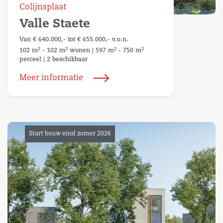
Colijnsplaat
Valle Staete
Van € 640.000,- tot € 655.000,- v.o.n.
2
2
2
2
102 m
- 102 m
wonen
|
597 m
- 750 m
perceel
|
2 beschikbaar
Meer informatie
Start bouw eind zomer 2026