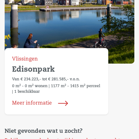
Vlissingen
Edisonpark
Van € 234.223,- tot € 281.585,- v.o.n.
2
2
2
2
0 m
- 0 m
wonen
|
1177 m
- 1415 m
perceel
|
1 beschikbaar
Meer informatie
Niet gevonden wat u zocht?