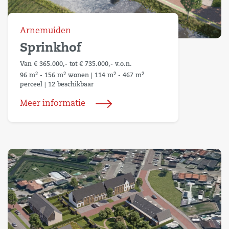
Arnemuiden
Sprinkhof
Van € 365.000,- tot € 735.000,- v.o.n.
2
2
2
2
96 m
- 156 m
wonen
|
114 m
- 467 m
perceel
|
12 beschikbaar
Meer informatie